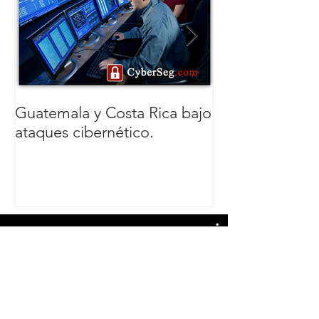
Guatemala y Costa Rica bajo
Cybersecurity
ataques cibernético.
in Latin Americ
Caribbean
Todos los videos