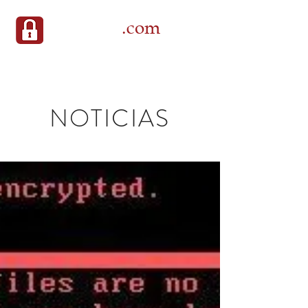
Cyberseg
.com
Threat Intelligence And
Analytics
NOTICIAS